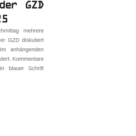
der GZD
25
mittag mehrere
er GZD diskutiert
. Im anhängenden
äutert. Kommentare
n blauer Schrift