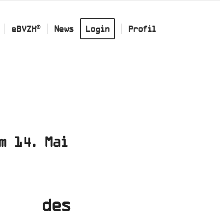
®
eBVZH
News
Login
Profil
m 14. Mai
l des