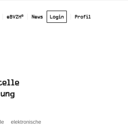
®
eBVZH
News
Login
Profil
telle
rung
e elektronische