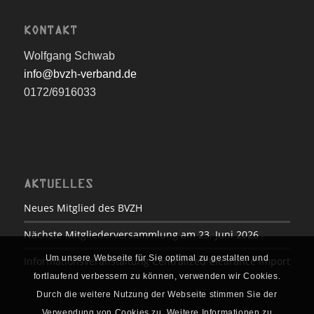
KONTAKT
Wolfgang Schwab
info@bvzh-verband.de
0172/6916033
AKTUELLES
Neues Mitglied des BVZH
Nächste Mitgliederversammlung am 23. Juni 2026
Um unsere Webseite für Sie optimal zu gestalten und
Informationsveranstaltung Centralized Clearance Import
fortlaufend verbessern zu können, verwenden wir Cookies.
Durch die weitere Nutzung der Webseite stimmen Sie der
Verwendung von Cookies zu. Weitere Informationen zu