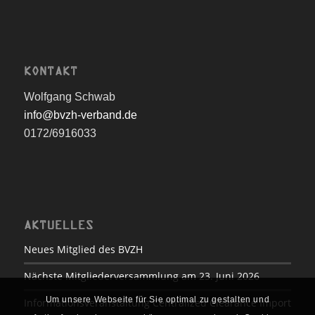
KONTAKT
Wolfgang Schwab
info@bvzh-verband.de
0172/6916033
AKTUELLES
Neues Mitglied des BVZH
Nächste Mitgliederversammlung am 23. Juni 2026
Um unsere Webseite für Sie optimal zu gestalten und
Informationsveranstaltung Centralized Clearance Import