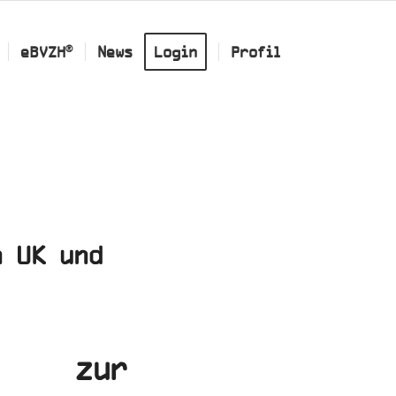
®
eBVZH
News
Login
Profil
n UK und
en zur