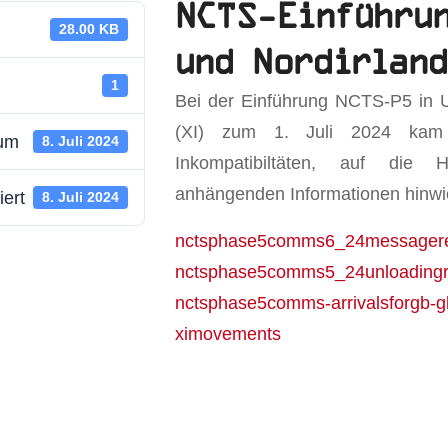
NCTS-Einführu
28.00 KB
und Nordirlan
1
Bei der Einführung NCTS-P5 in 
(XI) zum 1. Juli 2024 kam
tum
8. Juli 2024
Inkompatibiltäten, auf di
anhängenden Informationen hinwi
iert
8. Juli 2024
nctsphase5comms6_24messagere
nctsphase5comms5_24unloading
nctsphase5comms-arrivalsforgb-g
ximovements