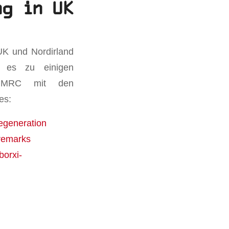
ng in UK
d
UK und Nordirland
 es zu einigen
e HMRC mit den
es:
generation
remarks
borxi-