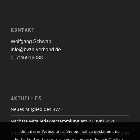
KONTAKT
Wolfgang Schwab
info@bvzh-verband.de
0172/6916033
AKTUELLES
Neues Mitglied des BVZH
Nächste Mitgliederversammlung am 23. Juni 2026
Um unsere Webseite für Sie optimal zu gestalten und
Informationsveranstaltung Centralized Clearance Import
fortlaufend verbessern zu können, verwenden wir Cookies.