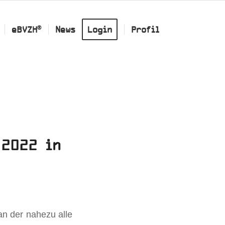
®
eBVZH
News
Login
Profil
 2022 in
an der nahezu alle